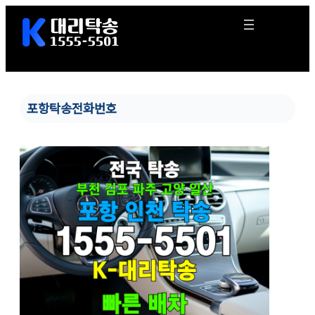
콘
텐
츠
로
바
로
가
포항탁송전화번호
기