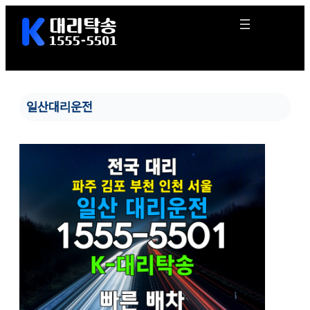
콘
텐
츠
로
바
로
가
일산대리운전
기