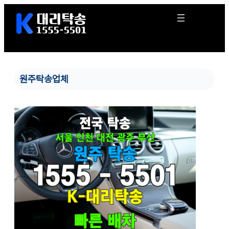
콘
텐
츠
로
바
로
가
원주탁송업체
기