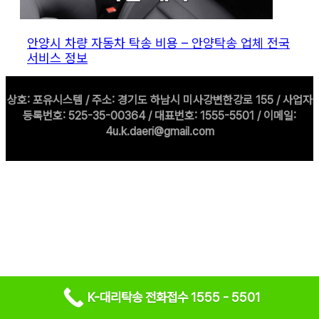
안양시 차량 자동차 탁송 비용 – 안양탁송 업체 전국
서비스 정보
상호: 포유시스템 / 주소: 경기도 하남시 미사강변한강로 155 / 사업자
등록번호: 525-35-00364 / 대표번호: 1555-5501 / 이메일:
4u.k.daeri@gmail.com
K-대리탁송 전화접수 1555 - 5501