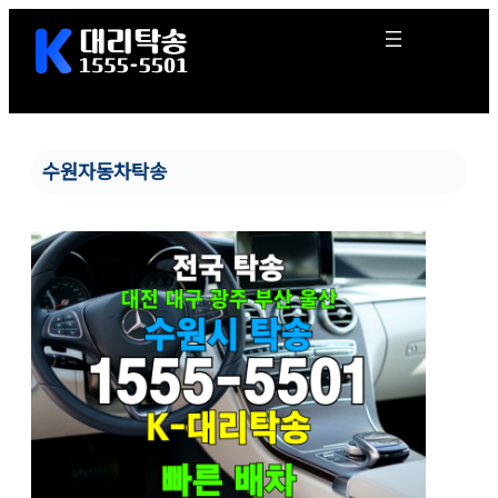
콘
텐
츠
로
바
로
가
수원자동차탁송
기