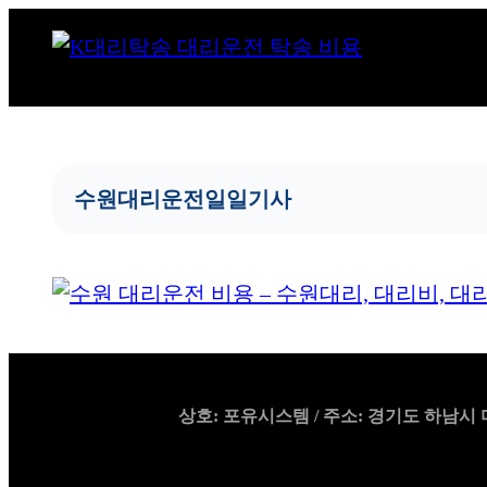
콘
텐
츠
로
바
로
수원대리운전일일기사
가
기
상호: 포유시스템 / 주소: 경기도 하남시 미사강변한