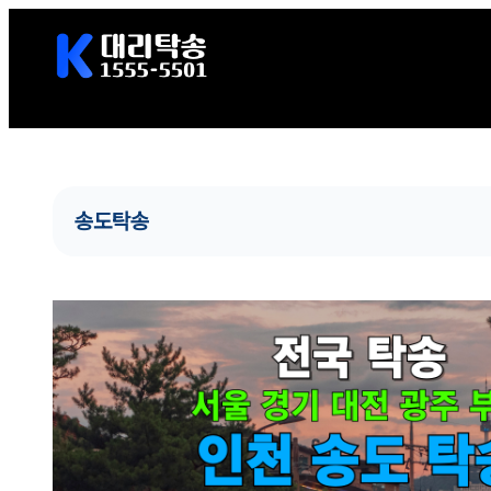
콘
텐
츠
로
바
로
가
송도탁송
기