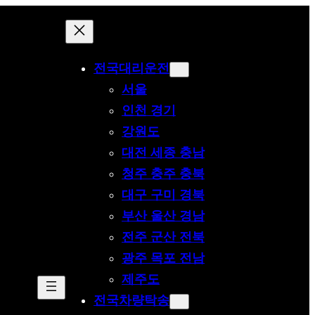
전국대리운전
서울
인천 경기
강원도
대전 세종 충남
청주 충주 충북
대구 구미 경북
부산 울산 경남
전주 군산 전북
광주 목포 전남
제주도
전국차량탁송