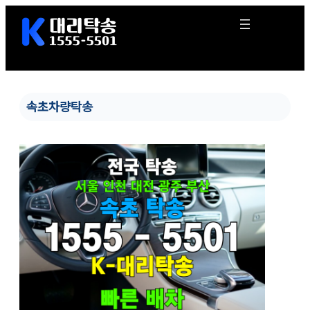
콘
텐
츠
로
바
로
가
속초차량탁송
기