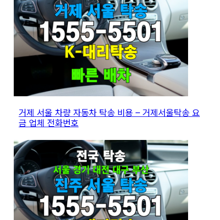
거제 서울 차량 자동차 탁송 비용 – 거제서울탁송 요
금 업체 전화번호