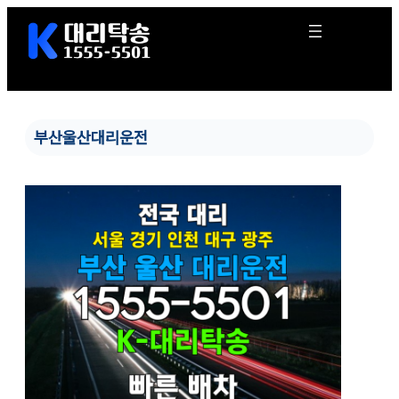
콘
텐
츠
로
바
로
가
부산울산대리운전
기