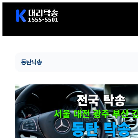
콘
텐
츠
로
바
로
가
동탄탁송
기