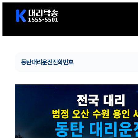
콘
텐
츠
로
바
로
가
동탄대리운전전화번호
기