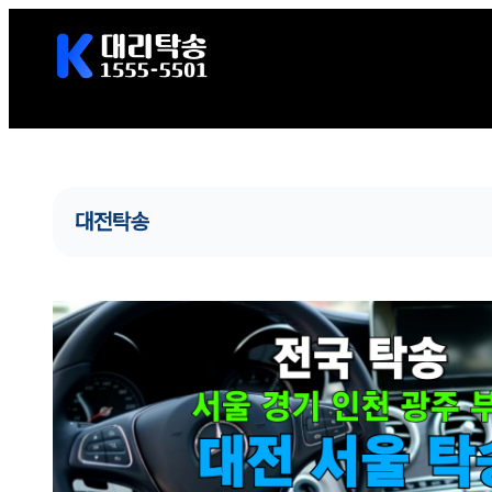
콘
텐
츠
로
바
로
가
대전탁송
기