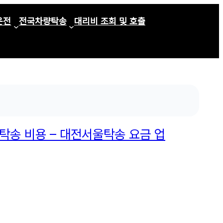
운전
전국차량탁송
대리비 조회 및 호출
탁송 비용 – 대전서울탁송 요금 업