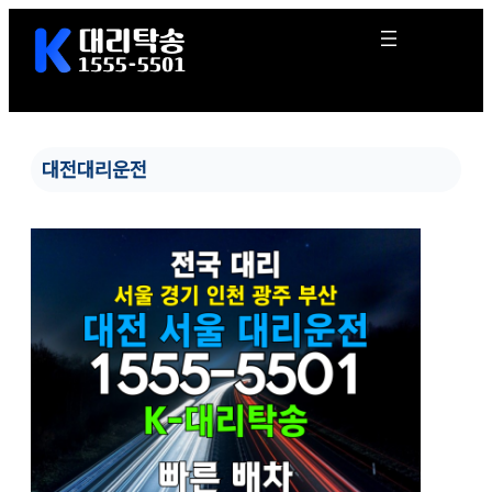
콘
텐
츠
로
바
로
가
대전대리운전
기