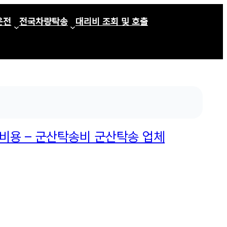
운전
전국차량탁송
대리비 조회 및 호출
 비용 – 군산탁송비 군산탁송 업체