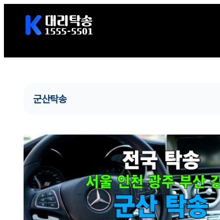
콘
텐
츠
로
바
로
가
군산탁송
기