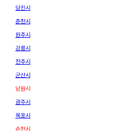
당진시
춘천시
원주시
강릉시
전주시
군산시
남원시
광주시
목포시
순천시