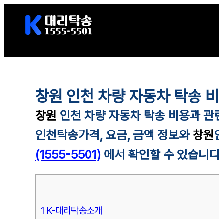
콘
텐
츠
로
바
로
창원 인천 차량 자동차 탁송 
가
기
창원
인천 차량 자동차 탁송 비용과 관
인천
탁송가격, 요금, 금액 정보와
창원
(1555-5501)
에서 확인할 수 있습니다
1 K-대리탁송소개