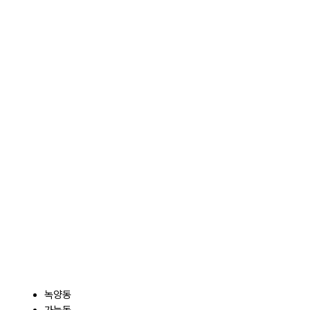
녹양동
가능동