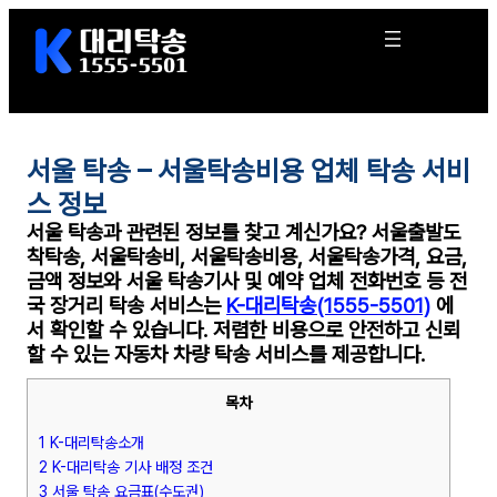
콘
텐
츠
로
바
로
서울 탁송 – 서울탁송비용 업체 탁송 서비
가
기
스 정보
서울 탁송
과 관련된 정보를 찾고 계신가요? 서울
출발도
착
탁송, 서울탁송비, 서울탁송비용, 서울탁송가격, 요금,
금액
정보와 서울 탁
송
기사 및 예약 업체 전화번호 등 전
국 장거리
탁송
서비스는
K-대리탁송(1555-5501)
에
서 확인할 수 있습니다. 저렴한 비용으로 안전하고
신뢰
할 수 있는 자동차 차량 탁송 서비스를 제공합니다.
목차
1 K-대리탁송소개
2 K-대리탁송 기사 배정 조건
3 서울 탁송 요금표(수도권)