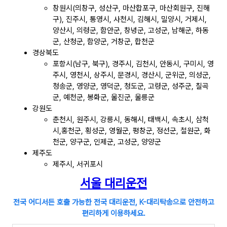
창원시(의창구, 성산구, 마산합포구, 마산회원구, 진해
구), 진주시, 통영시, 사천시, 김해시, 밀양시, 거제시,
양산시, 의령군, 함안군, 창녕군, 고성군, 남해군, 하동
군, 산청군, 함양군, 거창군, 합천군
경상북도
포항시(남구, 북구), 경주시, 김천시, 안동시, 구미시, 영
주시, 영천시, 상주시, 문경시, 경산시, 군위군, 의성군,
청송군, 영양군, 영덕군, 청도군, 고령군, 성주군, 칠곡
군, 예천군, 봉화군, 울진군, 울릉군
강원도
춘천시, 원주시, 강릉시, 동해시, 태백시, 속초시, 삼척
시,홍천군, 횡성군, 영월군, 평창군, 정선군, 철원군, 화
천군, 양구군, 인제군, 고성군, 양양군
제주도
제주시, 서귀포시
서울 대리운전
전국 어디서든 호출 가능한 전국 대리운전, K-대리탁송으로 안전하고
편리하게 이용하세요.