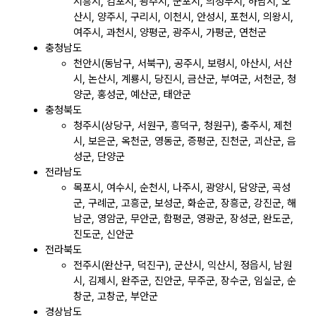
시흥시, 김포시, 광주시, 군포시, 의정부시, 하남시, 오
산시, 양주시, 구리시, 이천시, 안성시, 포천시, 의왕시,
여주시, 과천시, 양평군, 광주시, 가평군, 연천군
충청남도
천안시(동남구, 서북구), 공주시, 보령시, 아산시, 서산
시, 논산시, 계룡시, 당진시, 금산군, 부여군, 서천군, 청
양군, 홍성군, 예산군, 태안군
충청북도
청주시(상당구, 서원구, 흥덕구, 청원구), 충주시, 제천
시, 보은군, 옥천군, 영동군, 증평군, 진천군, 괴산군, 음
성군, 단양군
전라남도
목포시, 여수시, 순천시, 나주시, 광양시, 담양군, 곡성
군, 구례군, 고흥군, 보성군, 화순군, 장흥군, 강진군, 해
남군, 영암군, 무안군, 함평군, 영광군, 장성군, 완도군,
진도군, 신안군
전라북도
전주시(완산구, 덕진구), 군산시, 익산시, 정읍시, 남원
시, 김제시, 완주군, 진안군, 무주군, 장수군, 임실군, 순
창군, 고창군, 부안군
경상남도