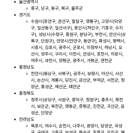
울산광역시
중구, 남구, 동구, 북구, 울주군
경기도
수원시(장안구, 권선구, 팔달구, 영통구), 고양시(덕양
구, 일산동구, 일산서구), 용인시(처인구, 기흥구, 수지
구), 성남시(수정구, 중원구, 분당구), 부천시, 안산시(상
록구, 단원구), 안양시(만안구, 동안구), 화성시, 평택시,
시흥시, 김포시, 광주시, 군포시, 의정부시, 하남시, 오
산시, 양주시, 구리시, 이천시, 안성시, 포천시, 의왕시,
여주시, 과천시, 양평군, 광주시, 가평군, 연천군
충청남도
천안시(동남구, 서북구), 공주시, 보령시, 아산시, 서산
시, 논산시, 계룡시, 당진시, 금산군, 부여군, 서천군, 청
양군, 홍성군, 예산군, 태안군
충청북도
청주시(상당구, 서원구, 흥덕구, 청원구), 충주시, 제천
시, 보은군, 옥천군, 영동군, 증평군, 진천군, 괴산군, 음
성군, 단양군
전라남도
목포시, 여수시, 순천시, 나주시, 광양시, 담양군, 곡성
군, 구례군, 고흥군, 보성군, 화순군, 장흥군, 강진군, 해