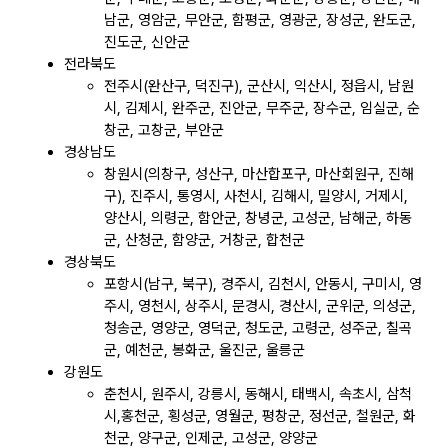
남군, 영암군, 무안군, 함평군, 영광군, 장성군, 완도군,
진도군, 신안군
전라북도
전주시(완산구, 덕진구), 군산시, 익산시, 정읍시, 남원
시, 김제시, 완주군, 진안군, 무주군, 장수군, 임실군, 순
창군, 고창군, 부안군
경상남도
창원시(의창구, 성산구, 마산합포구, 마산회원구, 진해
구), 진주시, 통영시, 사천시, 김해시, 밀양시, 거제시,
양산시, 의령군, 함안군, 창녕군, 고성군, 남해군, 하동
군, 산청군, 함양군, 거창군, 합천군
경상북도
포항시(남구, 북구), 경주시, 김천시, 안동시, 구미시, 영
주시, 영천시, 상주시, 문경시, 경산시, 군위군, 의성군,
청송군, 영양군, 영덕군, 청도군, 고령군, 성주군, 칠곡
군, 예천군, 봉화군, 울진군, 울릉군
강원도
춘천시, 원주시, 강릉시, 동해시, 태백시, 속초시, 삼척
시,홍천군, 횡성군, 영월군, 평창군, 정선군, 철원군, 화
천군, 양구군, 인제군, 고성군, 양양군