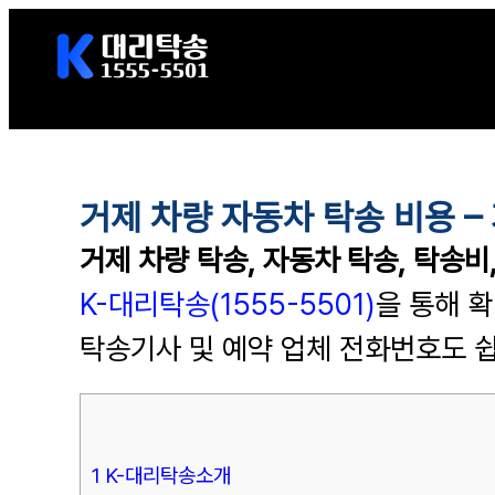
콘
텐
츠
로
바
로
거제 차량 자동차 탁송 비용 –
가
거제 차량 탁송, 자동차 탁송,
탁송비
기
K-대리탁송(1555-5501)
을 통해 
탁송기사 및 예약 업체 전화번호도 쉽
1 K-대리탁송소개